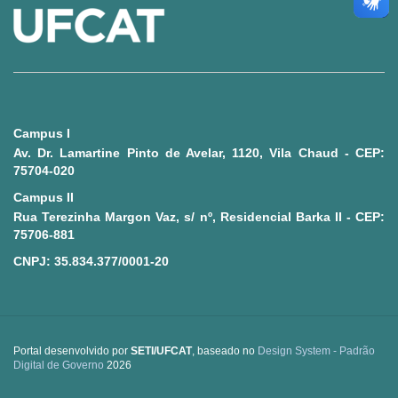
Ministério da Saúde
Ministério de Minas e Energia
Ministério da Ciência, Tecnologia, Inovações e Comunicações
Campus I
Ministério do Meio Ambiente
Av. Dr. Lamartine Pinto de Avelar, 1120, Vila Chaud - CEP:
75704-020
Ministério do Turismo
Campus II
Rua Terezinha Margon Vaz, s/ nº, Residencial Barka II - CEP:
Ministério do Desenvolvimento Regional
75706-881
CNPJ: 35.834.377/0001-20
Controladoria-Geral da União
Ministério da Mulher, da Família e dos Direitos Humanos
Portal desenvolvido por
SETI/UFCAT
, baseado no
Design System - Padrão
Secretaria-Geral
Digital de Governo
2026