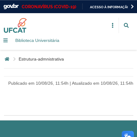
CORONAVÍRUS (COVID-19)
ACESSO À INFORMAÇÃO
Casa Civil
IR
PARA
Ministério da Justiça e Segurança Pública
O
CONTEÚDO
Biblioteca Universitária
Ministério da Defesa
Ministério das Relações Exteriores
Página inicial
estrutura-admnistrativa
Ministério da Economia
Publicado em 10/08/26, 11:54h | Atualizado em 10/08/26, 11:54h
Ministério da Infraestrutura
Ministério da Agricultura, Pecuária e Abastecimento
Ministério da Educação
Ministério da Cidadania