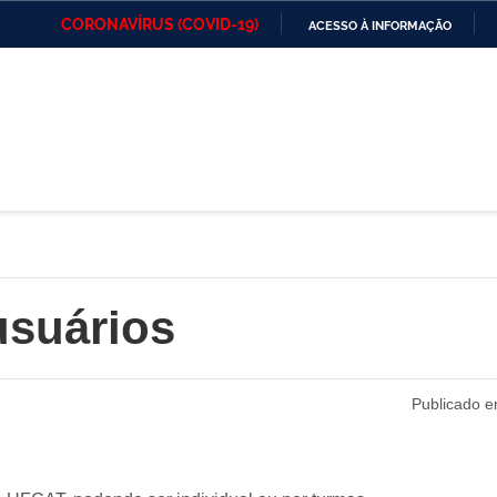
CORONAVÍRUS (COVID-19)
ACESSO À INFORMAÇÃO
Ministério da Defesa
Ministério das Relações
Mini
IR
Exteriores
PARA
O
Ministério da Cidadania
Ministério da Saúde
Mini
CONTEÚDO
Ministério do
Controladoria-Geral da
Mini
Desenvolvimento Regional
União
Famí
Hum
usuários
Advocacia-Geral da União
Banco Central do Brasil
Plan
Publicado e