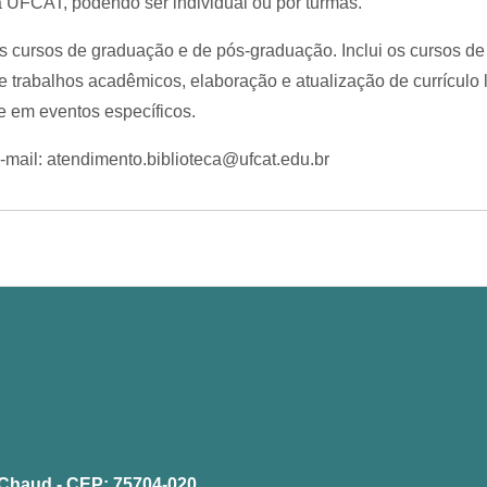
 UFCAT, podendo ser individual ou por turmas.
os cursos de graduação e de pós-graduação. Inclui os cursos de
e trabalhos acadêmicos, elaboração e atualização de currículo 
e em eventos específicos.
mail: atendimento.biblioteca@ufcat.edu.br
la Chaud - CEP: 75704-020