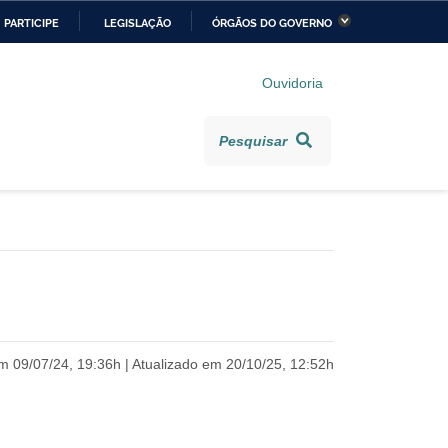
PARTICIPE
LEGISLAÇÃO
ÓRGÃOS DO GOVERNO
stério da Economia
Ministério da Infraestrutura
Ouvidoria
stério de Minas e Energia
Ministério da Ciência,
Tecnologia, Inovações e
Pesquisar
Comunicações
stério da Mulher, da
Secretaria-Geral
lia e dos Direitos
anos
alto
m 09/07/24, 19:36h | Atualizado em 20/10/25, 12:52h